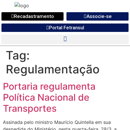
Recadastramento
Associe-se
Portal Fetransul
Tag:
Regulamentação
Portaria regulamenta
Política Nacional de
Transportes
Assinada pelo ministro Maurício Quintella em sua
despedida do Ministério, nesta quarta-feira, 28/3, a